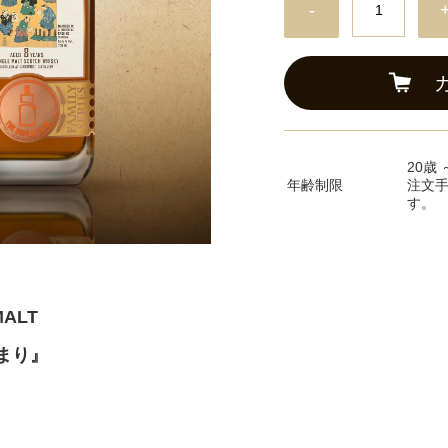
-
20歳 
年齢制限
注文
す。
MALT
まり』