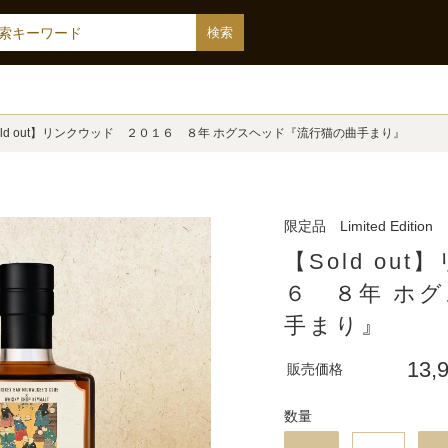
old out】リンクウッド ２０１６ ８年 ホグスヘッド『流行猫の曲手まり』
限定品 Limited Edition
【Sold ou
６ ８年 ホ
手まり』
13,
販売価格
数量